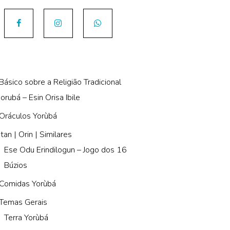
Básico sobre a Religião Tradicional
Iorubá – Esin Orisa Ibile
Oráculos Yorùbá
Itan | Orin | Similares
Ese Odu Erindilogun – Jogo dos 16
Búzios
Comidas Yorùbá
Temas Gerais
Terra Yorùbá