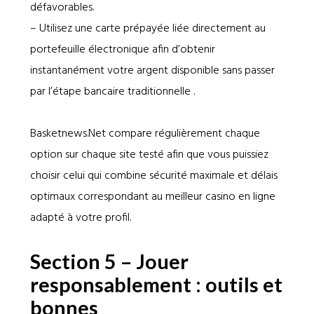
défavorables.
– Utilisez une carte prépayée liée directement au
portefeuille électronique afin d’obtenir
instantanément votre argent disponible sans passer
par l’étape bancaire traditionnelle .
Basketnews.Net compare régulièrement chaque
option sur chaque site testé afin que vous puissiez
choisir celui qui combine sécurité maximale et délais
optimaux correspondant au meilleur casino en ligne
adapté à votre profil.
Section 5 – Jouer
responsablement : outils et
bonnes