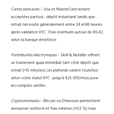
Cartes bancaires
– Visa et MasterCard restent
acceptées partout ; dépôt instantané tandis que
retrait nécessite généralement entre 24 et48 heures
après validation KYC . Frais éventuels autour de €0‑€2
selon la banque émettrice .
Portefeuilles électroniques
– Skrill & Neteller offrent
un traitement quasi immédiat tant côté dépôt que
retrait (<15 minutes). Les plafonds varient toutefois
selon votre statut KYC : jusqu’à €25 000/mois pour
les comptes vérifiés .
Cryptomonnaies
– Bitcoin ou Ethereum permettent
anonymat renforcé et frais minimes (<0,5 %) mais