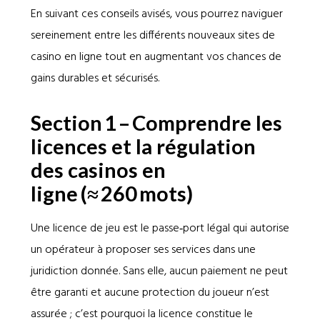
En suivant ces conseils avisés, vous pourrez naviguer
sereinement entre les différents nouveaux sites de
casino en ligne tout en augmentant vos chances de
gains durables et sécurisés.
Section 1 – Comprendre les
licences et la régulation
des casinos en
ligne (≈ 260 mots)
Une licence de jeu est le passe‑port légal qui autorise
un opérateur à proposer ses services dans une
juridiction donnée. Sans elle, aucun paiement ne peut
être garanti et aucune protection du joueur n’est
assurée ; c’est pourquoi la licence constitue le