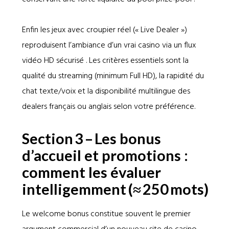
Enfin les jeux avec croupier réel (« Live Dealer »)
reproduisent l’ambiance d’un vrai casino via un flux
vidéo HD sécurisé . Les critères essentiels sont la
qualité du streaming (minimum Full HD), la rapidité du
chat texte/voix et la disponibilité multilingue des
dealers français ou anglais selon votre préférence.
Section 3 – Les bonus
d’accueil et promotions :
comment les évaluer
intelligemment (≈ 250 mots)
Le welcome bonus constitue souvent le premier