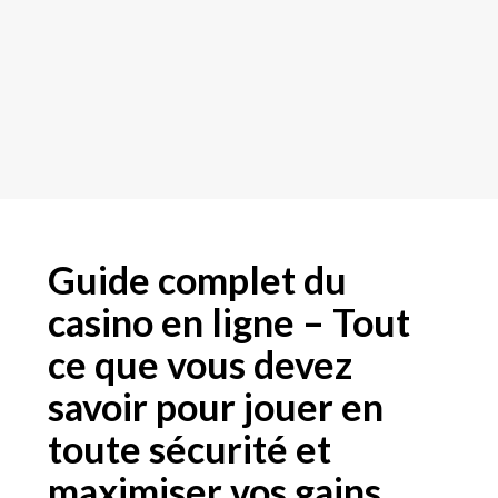
Guide complet du
casino en ligne – Tout
ce que vous devez
savoir pour jouer en
toute sécurité et
maximiser vos gains