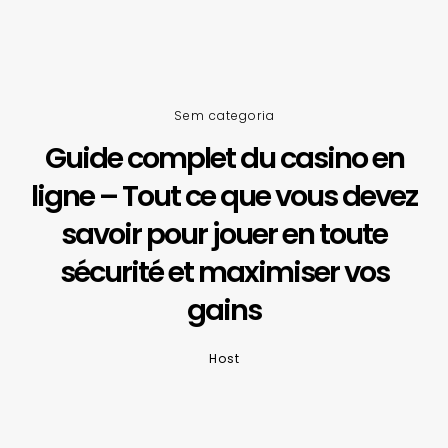
Sem categoria
Guide complet du casino en
ligne – Tout ce que vous devez
savoir pour jouer en toute
sécurité et maximiser vos
gains
Host