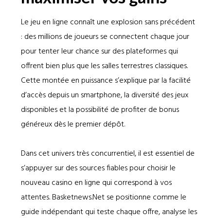
Le jeu en ligne connaît une explosion sans précédent
: des millions de joueurs se connectent chaque jour
pour tenter leur chance sur des plateformes qui
offrent bien plus que les salles terrestres classiques.
Cette montée en puissance s’explique par la facilité
d’accès depuis un smartphone, la diversité des jeux
disponibles et la possibilité de profiter de bonus
généreux dès le premier dépôt.
Dans cet univers très concurrentiel, il est essentiel de
s’appuyer sur des sources fiables pour choisir le
nouveau casino en ligne
qui correspond à vos
attentes. Basketnews.Net se positionne comme le
guide indépendant qui teste chaque offre, analyse les