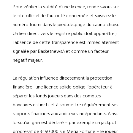
Pour vérifier la validité d’une licence, rendez‑vous sur
le site officiel de l’autorité concernée et saisissez le
numéro fourni dans le pied‑de‑page du casino choisi.
Un lien direct vers le registre public doit apparaître ;
l’absence de cette transparence est immédiatement
signalée par Basketnews.Net comme un facteur
négatif majeur.
La régulation influence directement la protection
financière : une licence solide oblige l’opérateur à
séparer les fonds joueurs dans des comptes
bancaires distincts et à soumettre régulièrement ses
rapports financiers aux auditeurs indépendants. Ainsi,
lorsqu’un gain est déclaré – par exemple un jackpot
progressif de €150 000 sur Mega Fortune – le joueur