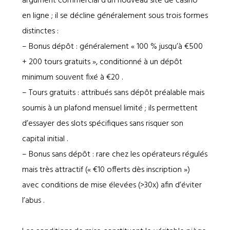
argument commercial d’un nouveau site de casino
en ligne ; il se décline généralement sous trois formes
distinctes :
– Bonus dépôt : généralement « 100 % jusqu’à €500
+ 200 tours gratuits », conditionné à un dépôt
minimum souvent fixé à €20 .
– Tours gratuits : attribués sans dépôt préalable mais
soumis à un plafond mensuel limité ; ils permettent
d’essayer des slots spécifiques sans risquer son
capital initial .
– Bonus sans dépôt : rare chez les opérateurs régulés
mais très attractif (« €10 offerts dès inscription »)
avec conditions de mise élevées (>30x) afin d’éviter
l’abus .