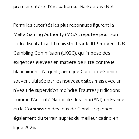
premier critère d’évaluation sur Basketnews.Net.
Parmi les autorités les plus reconnues figurent la
Malta Gaming Authority (MGA), réputée pour son
cadre fiscal attractif mais strict sur le RTP moyen ; l’UK
Gambling Commission (UKGC), qui impose des
exigences élevées en matière de lutte contre le
blanchiment d’argent ; ainsi que Curaçao eGaming,
souvent utilisée par les nouveaux sites mais avec un
niveau de supervision moindre. D’autres juridictions
comme l’Autorité Nationale des Jeux (ANJ) en France
ou la Commission des Jeux de Gibraltar gagnent
également du terrain auprès du meilleur casino en
ligne 2026.