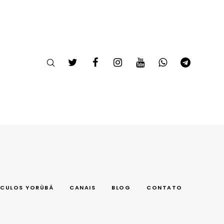
CULOS YORÙBÁ
CANAIS
BLOG
CONTATO