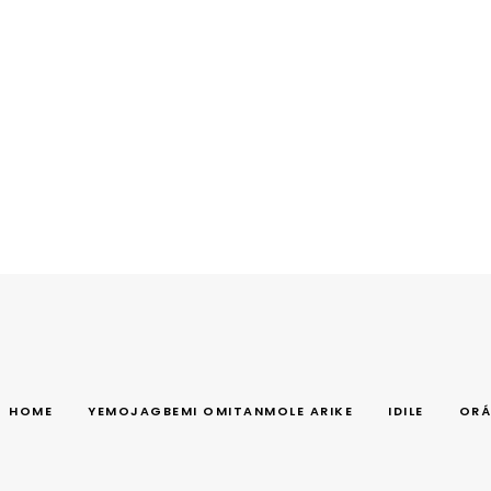
HOME
YEMOJAGBEMI OMITANMOLE ARIKE
IDILE
ORÁ