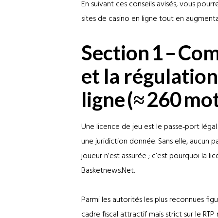
En suivant ces conseils avisés, vous pour
sites de casino en ligne tout en augmenta
Section 1 – Co
et la régulatio
ligne (≈ 260 mo
Une licence de jeu est le passe‑port léga
une juridiction donnée. Sans elle, aucun
joueur n’est assurée ; c’est pourquoi la li
Basketnews.Net.
Parmi les autorités les plus reconnues f
cadre fiscal attractif mais strict sur le